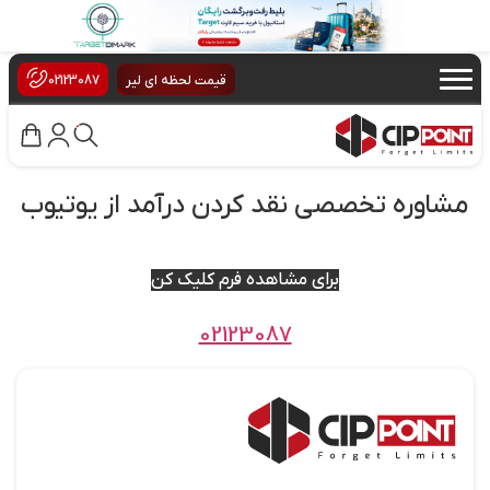
×
قیمت لحظه ای لیر
02123087
مشاوره تخصصی نقد کردن درآمد از یوتیوب
برای مشاهده فرم کلیک کن
02123087