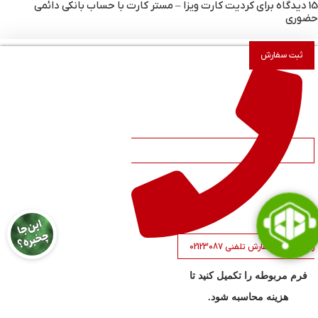
15 دیدگاه برای
کردیت کارت ویزا – مستر کارت با حساب بانکی دائمی
حضوری
ثبت سفارش
نمره
5
از 5
–
مرداد 24, 1401
سعید حسینی
فوق العاده است
من نماندم و شرکت برام فرستاد
نمره
5
از 5
–
مهر 4, 1402
سارا
راهنمایی و سفارش تلفنی 02123087
سلام ، خسته نباشید در طول یک ماه سقف برداشت و واریز به حساب کردیت
فرم مربوطه را تکمیل کنید تا
چقدر هست؟
هزینه محاسبه شود.