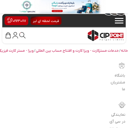
×
قیمت لحظه ای لیر
02123087
خانه
/
خدمات مسترکارت - ویزا کارت و افتتاح حساب بین المللی
/
ویزا - مستر کارت فیزیک
باشگاه
مشتریان
ما
نمایندگی
در سی آی