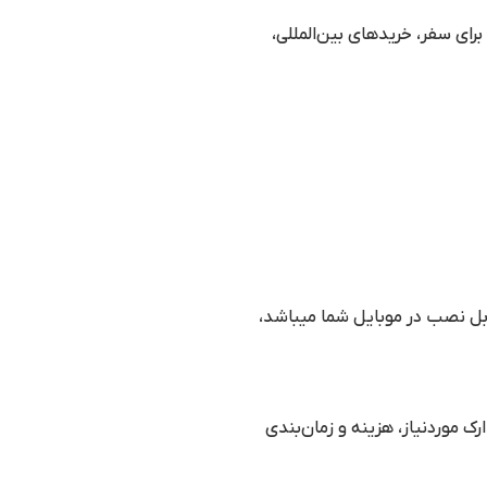
ای سفر، خریدهای بین‌المللی،
فرمت pdf باشند و حجم آنها کمتر از 1 مگابایت باشد. در این راستا میتوانید از اپلیکیشن camscanner که قابل نصب در موبایل شما میباشد،
ک موردنیاز، هزینه و زمان‌بندی