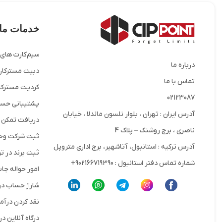
خدمات ما
سیم‌کارت های 
درباره ما
دبیت مسترکارت
تماس با ما
کردیت مسترکار
02123087
پشتیبانی حسا
آدرس ایران : تهران ، بلوار نلسون ماندلا ، خیابان
دریافت تمکن 
ناصری ، برج روشنک – پلاک 4
ثبت شرکت وحس
آدرس ترکیه : استانبول، آتاشهیر، برج اداری متروپل
ثبت برند در تر
شماره تماس دفتر استانبول : 902166719390+
امور حواله جا
شارژ حساب در
نقد کردن درآم
درگاه آنلاین د