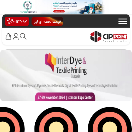
×
قیمت لحظه ای لیر
02123087