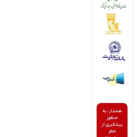
هشدار: به
منظور
پیشگیری از
خطر