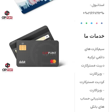
استانبول :
902166719390+
خدمات ما
سیم‌کارت های
دائمی ترکیه
دبیت مسترکارت
– ویزاکارت
کردیت مسترکارت
– ویزاکارت
پشتیبانی حساب
های بانکی