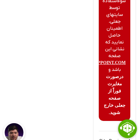
سوءاستفاده
توسط
سایتهای
جعلی،
اطمینان
حاصل
نمایید که
نشانی این
صفحه
CIPPOINT.COM
باشد و
درصورت
مغایرت
فوراً از
صفحه
جعلی خارج
شوید.