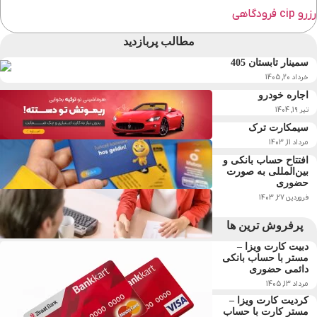
رزرو cip فرودگاهی
مطالب پربازدید
سمینار تابستان 405
خرداد 20, 1405
اجاره خودرو
تیر 19, 1404
سیمکارت ترک
مرداد 11, 1403
افتتاح حساب بانکی و
بین‌المللی به صورت
حضوری
فروردین 27, 1403
پرفروش ترین ها
دبیت کارت ویزا –
مستر با حساب بانکی
دائمی حضوری
مرداد 13, 1405
کردیت کارت ویزا –
مستر کارت با حساب