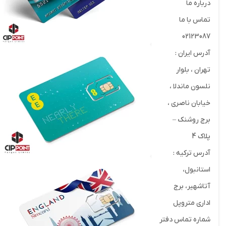
درباره ما
تماس با ما
02123087
آدرس ایران :
تهران ، بلوار
نلسون ماندلا ،
خیابان ناصری ،
برج روشنک –
پلاک 4
آدرس ترکیه :
استانبول،
آتاشهیر، برج
اداری متروپل
شماره تماس دفتر