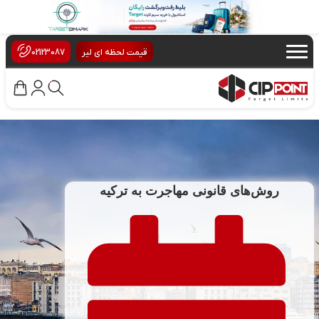
×
قیمت لحظه ای لیر
02123087
روش‌های قانونی مهاجرت به ترکیه