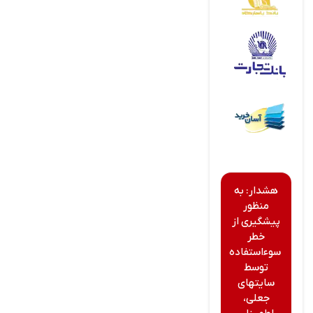
هشدار: به
منظور
پیشگیری از
خطر
سوءاستفاده
توسط
سایتهای
جعلی،