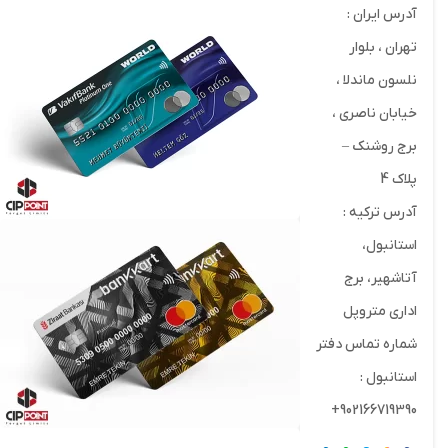
آدرس ایران :
تهران ، بلوار
نلسون ماندلا ،
خیابان ناصری ،
برج روشنک –
پلاک 4
آدرس ترکیه :
استانبول،
آتاشهیر، برج
اداری متروپل
شماره تماس دفتر
استانبول :
902166719390+