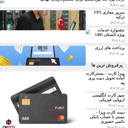
مهر 10, 1404
سرور مجازی VPS
ترکیه
آبان 12, 1404
جشنواره خدمات
ویژه تابستان 1405
تیر 6, 1405
پرداخت های ارزی
مهر 13, 1404
پرفروش ترین ها
ویزا کارت – مسترکارت
آماده تحویل دبیت پری
پید
آبان 13, 1404
سیم کارت انگلیسی
اروپایی فیزیکی
مرداد 6, 1405
دبیت کارت ویزا –
مستر با حساب بانکی
دائمی حضوری
مرداد 13, 1405