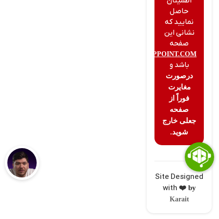
اطمینان
حاصل
نمایید که
نشانی این
صفحه
CIPPOINT.COM
باشد و
درصورت
مغایرت
فوراً از
صفحه
جعلی خارج
شوید.
Site Designed
with
❤️ by
Karait