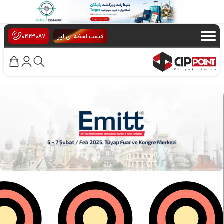
×
قیمت لحظه ای لیر
02123087