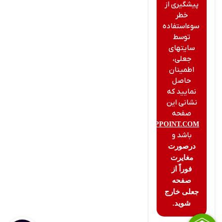
پیشگیری از
خطر
سوءاستفاده
توسط
سایتهای
جعلی،
اطمینان
حاصل
نمایید که
نشانی این
صفحه
CIPPOINT.COM
باشد و
درصورت
مغایرت
فوراً از
صفحه
جعلی خارج
شوید.