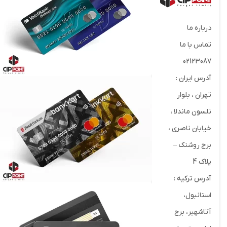
درباره ما
تماس با ما
02123087
آدرس ایران :
تهران ، بلوار
نلسون ماندلا ،
خیابان ناصری ،
برج روشنک –
پلاک 4
آدرس ترکیه :
استانبول،
آتاشهیر، برج