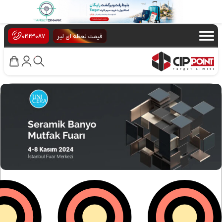
×
قیمت لحظه ای لیر
02123087