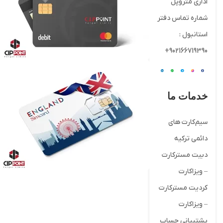
اداری متروپل
شماره تماس دفتر
استانبول :
902166719390+
خدمات ما
سیم‌کارت های
دائمی ترکیه
دبیت مسترکارت
– ویزاکارت
کردیت مسترکارت
– ویزاکارت
پشتیبانی حساب