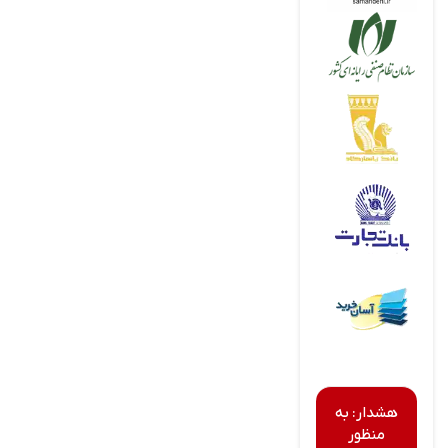
هشدار: به
منظور