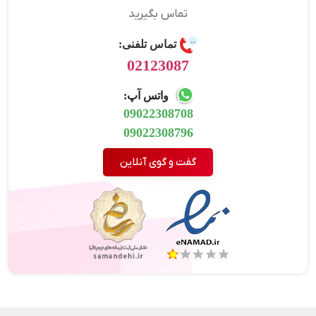
تماس بگیرید
تماس تلفنی:
02123087
واتس آپ:
09022308708
09022308796
گفت و گوی آنلاین