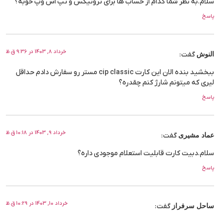
سلام.به نظر شما کدام از حساب ها برای ترونیکس و تپ اس وپ خوبه؟
پاسخ
خرداد 8, 1403 در 9:36 ق.ظ
النوش
گفت:
ببخشید بنده الان این کارت cip classic مستر رو سفارش دادم حداقل
لیری که میتونم شارژ کنم چقدره؟
پاسخ
خرداد 9, 1403 در 10:18 ق.ظ
عماد مشیری
گفت:
سلام.دبیت کارت قابليت استعلام موجودي داره؟
پاسخ
خرداد 10, 1403 در 10:29 ق.ظ
ساحل سرفراز
گفت: