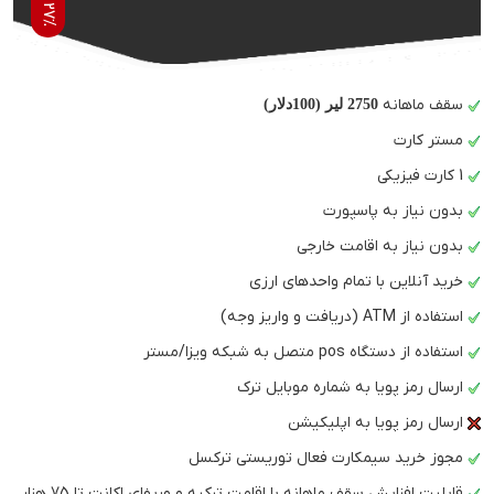
2
ف
سقف ماهانه
2750 لیر (100دلار)
مستر کارت
1 کارت فیزیکی
بدون نیاز به پاسپورت
بدون نیاز به اقامت خارجی
خرید آنلاین با تمام واحدهای ارزی
استفاده از ATM (دریافت و واریز وجه)
استفاده از دستگاه pos متصل به شبکه ویزا/مستر
ارسال رمز پویا به شماره موبایل ترک
ارسال رمز پویا به اپلیکیشن
مجوز خرید سیمکارت فعال توریستی ترکسل
قابلیت افزایش سقف ماهانه با اقامت ترکیه و وریفای اکانت تا 75 هزار