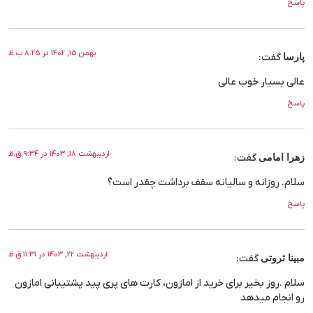
پاسخ
بهمن 15, 1402 در 8:25 ب.ظ
پارسا
گفت:
عالی بسیار خوب عالی
پاسخ
اردیبهشت 18, 1403 در 9:34 ق.ظ
زهرا امامی
گفت:
سلام. روزانه و سالیانه سقف برداشت چقدر است؟
پاسخ
اردیبهشت 22, 1403 در 11:31 ق.ظ
مبینا ثروتی
گفت:
سلام .روز بخیر برای خرید از امازون، کارت های پری پید پشتیبانی امازون
رو انجام میدهد