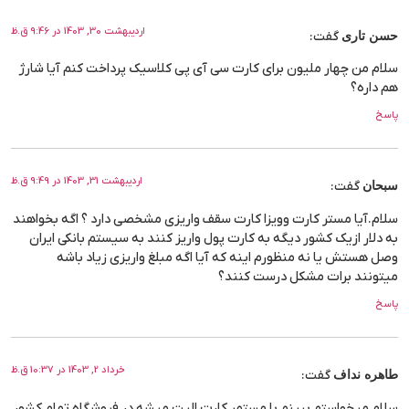
اردیبهشت 30, 1403 در 9:46 ق.ظ
حسن تاری
گفت:
سلام من چهار ملیون برای کارت سی آی پی کلاسیک پرداخت کنم آیا شارژ
هم داره؟
پاسخ
اردیبهشت 31, 1403 در 9:49 ق.ظ
سبحان
گفت:
سلام.آیا مستر کارت وویزا کارت سقف واریزی مشخصی دارد ؟ اگه بخواهند
به دلار ازیک کشور دیگه به کارت پول واریز کنند به سیستم بانکی ایران
وصل هستش یا نه منظورم اینه که آیا اگه مبلغ واریزی زیاد باشه
میتونند برات مشکل درست کنند؟
پاسخ
خرداد 2, 1403 در 10:37 ق.ظ
طاهره نداف
گفت:
سلام میخواستم ببینم با مستمر کارت الیت میشه در فروشگاه تمام کشور