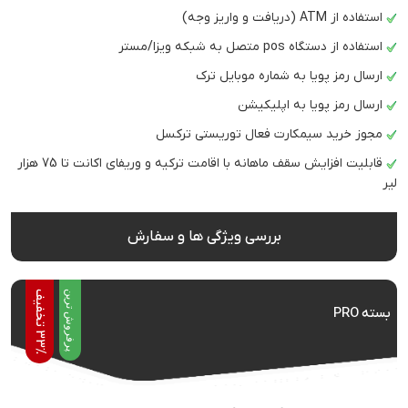
استفاده از ATM (دریافت و واریز وجه)
استفاده از دستگاه pos متصل به شبکه ویزا/مستر
ارسال رمز پویا به شماره موبایل ترک
ارسال رمز پویا به اپلیکیشن
مجوز خرید سیمکارت فعال توریستی ترکسل
قابلیت افزایش سقف ماهانه با اقامت ترکیه و وریفای اکانت تا 75 هزار
لیر
بررسی ویژگی ها و سفارش
پرفروش ترین
3
%
ت
خ
ف
ی
بسته PRO
3
ف