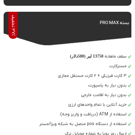
7
%
ت
خ
ف
ی
بسته PRO MAX
3
ف
سقف ماهانه
13750 لیر (500دلار)
مسترکارت
3 کارت فیزیکی + 2 کارت مستقل مجازی
بدون نیاز به پاسپورت
بدون نیاز به اقامت خارجی
خرید آنلاین با تمام واحدهای ارزی
استفاده از ATM (دریافت و واریز وجه)
استفاده از دستگاه pos متصل به شبکه ویزا/مستر
ارسال رمز پویا به شماره موبایل ترک