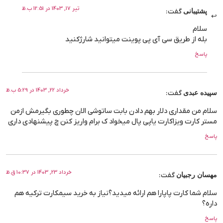
تیر 17, 1403 در 12:51 ب.ظ
پشتیبانی
گفت:
سلام
بله از طریق سی آی پی پوینت میتوانید شارژکنید
پاسخ
خرداد 22, 1403 در 5:29 ب.ظ
سپیده عبدی
گفت:
سلام من مقداری دلار بهم دادن بابت ساتوشی الان چطوری بگیرمش ازمن
مستر کارت ویزاکارت یاپی پال میخواد ک برام واریز کنن چ پیشنهادی داری
پاسخ
خرداد 23, 1403 در 10:37 ق.ظ
مهسان رجبیان
گفت:
سلام شما کارت پاپارا هم ارائه میدید؟نیاز به خرید سیمکارت ترکیه هم
داره؟
پاسخ