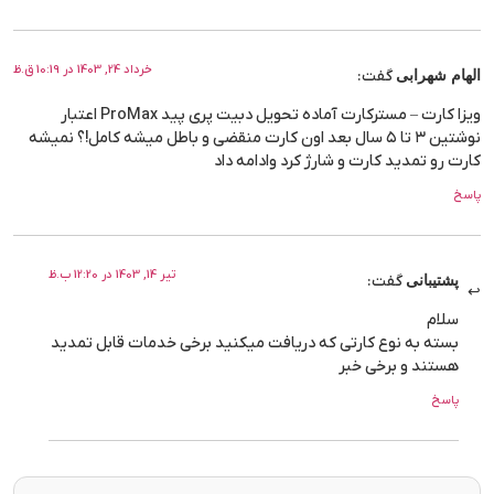
خرداد 24, 1403 در 10:19 ق.ظ
الهام شهرابی
گفت:
ویزا کارت – مسترکارت آماده تحویل دبیت پری پید ProMax اعتبار
نوشتین ۳ تا ۵ سال بعد اون کارت منقضی و باطل میشه کامل!؟ نمیشه
کارت رو تمدید کارت و شارژ کرد وادامه داد
پاسخ
تیر 14, 1403 در 12:20 ب.ظ
پشتیبانی
گفت:
سلام
بسته به نوع کارتی که دریافت میکنید برخی خدمات قابل تمدید
هستند و برخی خبر
پاسخ